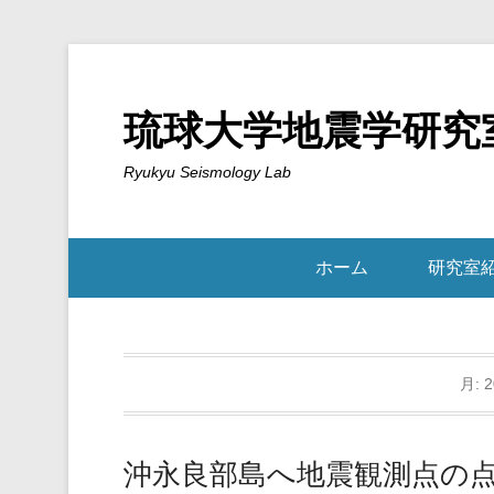
琉球大学地震学研究
Ryukyu Seismology Lab
ホーム
研究室
月:
沖永良部島へ地震観測点の