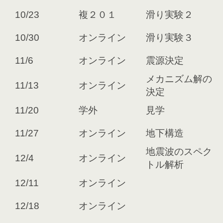
10/23
複２０１
滑り実験２
10/30
オンライン
滑り実験３
11/6
オンライン
震源決定
メカニズム解の
11/13
オンライン
決定
11/20
学外
見学
11/27
オンライン
地下構造
地震波のスペク
12/4
オンライン
トル解析
12/11
オンライン
12/18
オンライン