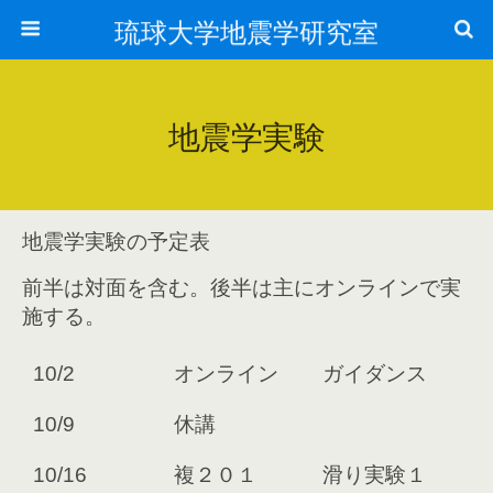
琉球大学地震学研究室
地震学実験
地震学実験の予定表
前半は対面を含む。後半は主にオンラインで実
施する。
10/2
オンライン
ガイダンス
10/9
休講
10/16
複２０１
滑り実験１