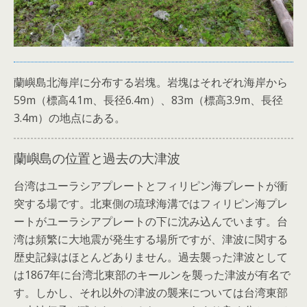
蘭嶼島北海岸に分布する岩塊。岩塊はそれぞれ海岸から
59m（標高4.1m、長径6.4m）、83m（標高3.9m、長径
3.4m）の地点にある。
蘭嶼島の位置と過去の大津波
台湾はユーラシアプレートとフィリピン海プレートが衝
突する場です。北東側の琉球海溝ではフィリピン海プレ
ートがユーラシアプレートの下に沈み込んでいます。台
湾は頻繁に大地震が発生する場所ですが、津波に関する
歴史記録はほとんどありません。過去襲った津波として
は1867年に台湾北東部のキールンを襲った津波が有名で
す。しかし、それ以外の津波の襲来については台湾東部