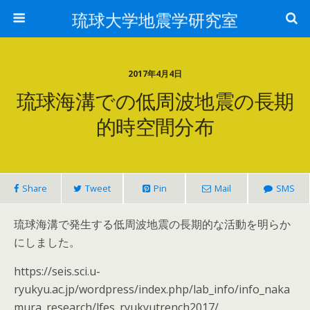
琉球大学地震学研究室
2017年4月4日
琉球海溝での低周波地震の長期
的時空間分布
Share
Tweet
Pin
Mail
SMS
琉球海溝で発生する低周波地震の長期的な活動を明らか
にしました。
https://seis.sci.u-
ryukyu.ac.jp/wordpress/index.php/lab_info/info_naka
mura_research/lfes_ryukyutrench2017/