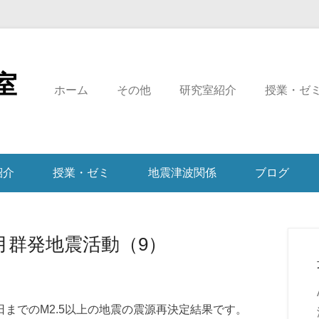
室
ホーム
その他
研究室紹介
授業・ゼ
紹介
授業・ゼミ
地震津波関係
ブログ
7月群発地震活動（9）
8日までのM2.5以上の地震の震源再決定結果です。