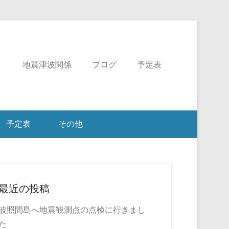
ミ
地震津波関係
ブログ
予定表
予定表
その他
最近の投稿
波照間島へ地震観測点の点検に行きまし
た