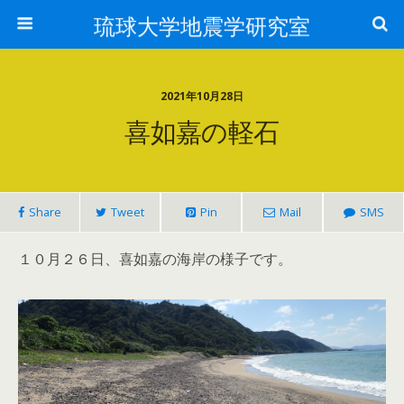
琉球大学地震学研究室
2021年10月28日
喜如嘉の軽石
Share
Tweet
Pin
Mail
SMS
１０月２６日、喜如嘉の海岸の様子です。