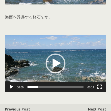
海面を浮遊する軽石です。
動
画
プ
レ
ー
ヤ
ー
00:00
00:14
Previous Post
Next Post