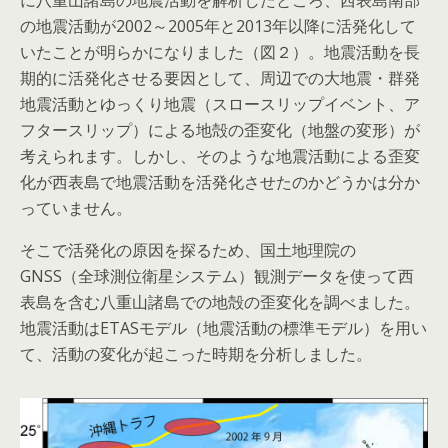
に八重山諸島の地震活動を解析したところ、西表島南部
の地震活動が2002～2005年と2013年以降に活発化して
いたことが明らかになりました（図２）。地震活動を長
期的に活発化させる要因として、周辺での大地震・群発
地震活動とゆっくり地震（スロースリップイベント、ア
フタースリップ）による地殻の歪変化（地盤の変形）が
考えられます。しかし、そのような地震活動による歪変
化が西表島で地震活動を活発化させたのかどうかは分か
っていません。
そこで活発化の原因を探るため、国土地理院の
GNSS（全球測位衛星システム）観測データを使って西
表島を含む八重山諸島での地殻の歪変化を調べました。
地震活動はETASモデル（地震活動の標準モデル）を用い
て、活動の変化が起こった時期を分析しました。